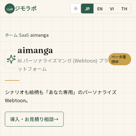
ジモラボ
JP
EN
VI
TH
ホーム
/
SaaS
/
aimanga
aimanga
ベータ提
AI パーソナライズマンガ (Webtoon) プラ
供中
ットフォーム
シナリオも絵柄も「あなた専用」のパーソナライズ
Webtoon。
導入・お見積り相談
→