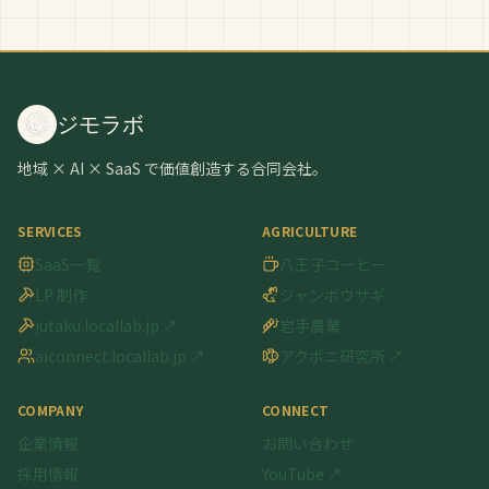
ジモラボ
地域 × AI × SaaS で価値創造する合同会社。
SERVICES
AGRICULTURE
SaaS一覧
八王子コーヒー
LP 制作
ジャンボウサギ
jutaku.locallab.jp ↗
岩手農業
aiconnect.locallab.jp ↗
アクポニ研究所 ↗
COMPANY
CONNECT
企業情報
お問い合わせ
採用情報
YouTube ↗