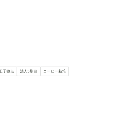
王子拠点
法人5期目
コーヒー栽培