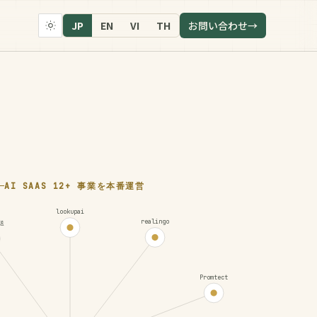
JP
EN
VI
TH
お問い合わせ
→
AI SAAS 12+ 事業を本番運営
lookupai
realingo
送
Promtect