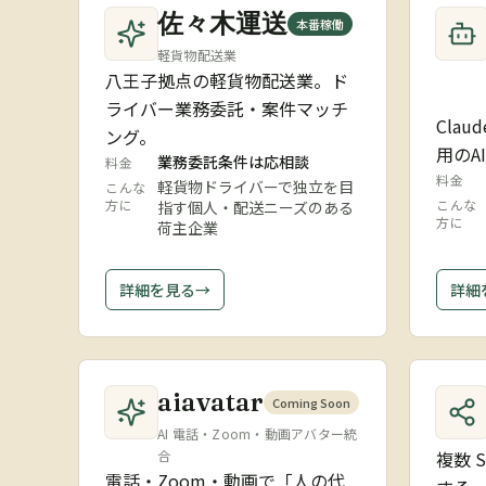
佐々木運送
本番稼働
軽貨物配送業
八王子拠点の軽貨物配送業。ド
ライバー業務委託・案件マッチ
Clau
ング。
用のA
業務委託条件は応相談
料金
料金
軽貨物ドライバーで独立を目
こんな
方に
こんな
指す個人・配送ニーズのある
方に
荷主企業
詳細を見る
→
詳細
aiavatar
Coming Soon
AI 電話・Zoom・動画アバター統
合
複数 
電話・Zoom・動画で「人の代