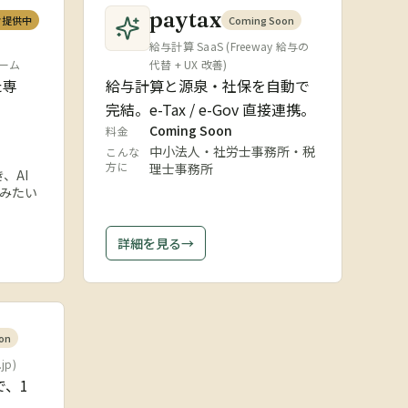
paytax
タ提供中
Coming Soon
給与計算 SaaS (Freeway 給与の
ォーム
代替 + UX 改善)
た専
給与計算と源泉・社保を自動で
完結。e-Tax / e-Gov 直接連携。
Coming Soon
料金
中小法人・社労士事務所・税
こんな
方に
理士事務所
、AI
みたい
詳細を見る
→
on
jp)
で、1