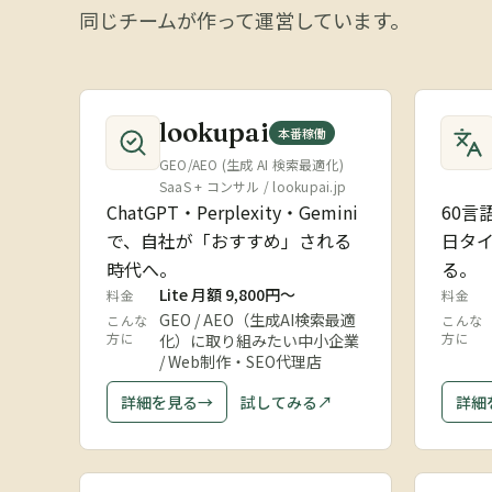
同じチームが作って運営しています。
lookupai
本番稼働
GEO/AEO (生成 AI 検索最適化)
SaaS + コンサル / lookupai.jp
ChatGPT・Perplexity・Gemini
60言
で、自社が「おすすめ」される
日タ
時代へ。
る。
Lite 月額 9,800円〜
料金
料金
GEO / AEO（生成AI検索最適
こんな
こんな
方に
方に
化）に取り組みたい中小企業
/ Web制作・SEO代理店
詳細を見る
→
試してみる
↗
詳細