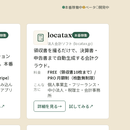
本番稼働中
ベータ
開発中
locatax
稼働
本番稼働
法人会計ソフト (locatax.jp)
領収書を撮るだけで、決算書・
ション
申告書まで自動生成する会計ク
S。本番
ラウド。
FREE（領収書10枚まで）/
料金
ripe）
PRO 月額制（枚数無制限）
組み込ん
個人事業主・フリーランス・
こんな
方に
 アプリ
中小法人・税理士・会計事務
所
る
↗
詳細を見る
→
試してみる
↗