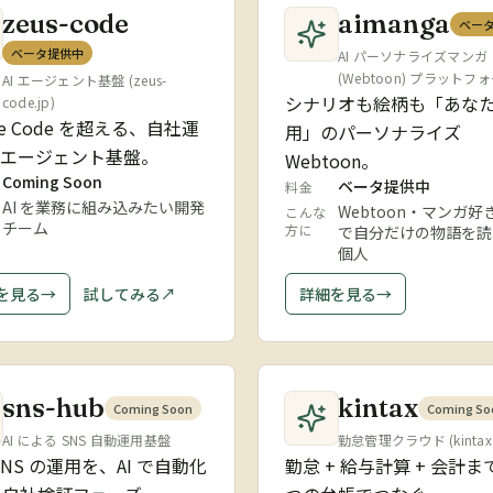
zeus-code
aimanga
ベー
ベータ提供中
AI パーソナライズマンガ
(Webtoon) プラットフ
AI エージェント基盤 (zeus-
シナリオも絵柄も「あな
code.jp)
de Code を超える、自社運
用」のパーソナライズ
Iエージェント基盤。
Webtoon。
Coming Soon
ベータ提供中
料金
AI を業務に組み込みたい開発
Webtoon・マンガ好き
こんな
チーム
方に
で自分だけの物語を読
個人
を見る
→
試してみる
↗
詳細を見る
→
sns-hub
kintax
Coming Soon
Coming So
AI による SNS 自動運用基盤
勤怠管理クラウド (kintax.
SNS の運用を、AI で自動化
勤怠 + 給与計算 + 会計ま