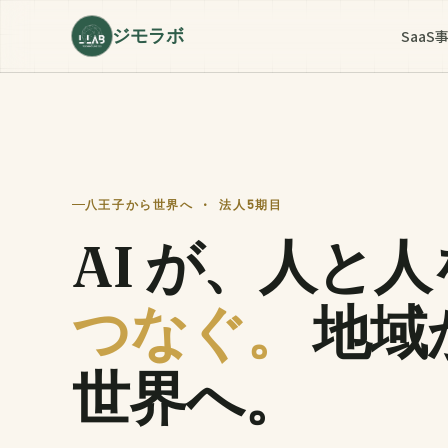
ジモラボ
SaaS
八王子から世界へ · 法人5期目
AI が、人と人
つなぐ。
地域
世界へ。