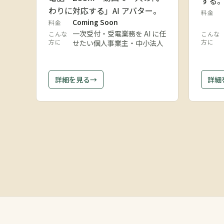
する
わりに対応する」AI アバター。
料金
Coming Soon
料金
一次受付・受電業務を AI に任
こんな
こんな
方に
方に
せたい個人事業主・中小法人
詳細を見る
→
詳細