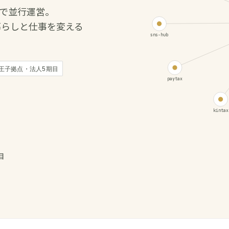
I で並行運営。
暮らしと仕事を変える
sns-hub
王子拠点・法人5期目
paytax
kintax
目