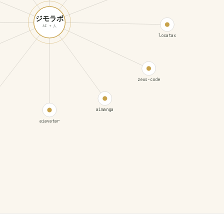
ジモラボ
AI + 人
locatax
zeus-code
aimanga
aiavatar