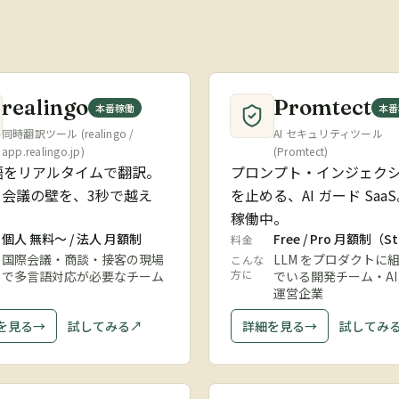
realingo
Promtect
本番稼働
本番
同時翻訳ツール (realingo /
AI セキュリティツール
app.realingo.jp)
(Promtect)
語をリアルタイムで翻訳。
プロンプト・インジェク
イ会議の壁を、3秒で越え
を止める、AI ガード Saa
稼働中。
個人 無料〜 / 法人 月額制
Free / Pro 月額制（St
料金
国際会議・商談・接客の現場
LLM をプロダクトに
こんな
方に
で多言語対応が必要なチーム
でいる開発チーム・AI
運営企業
を見る
→
試してみる
↗
詳細を見る
→
試してみ