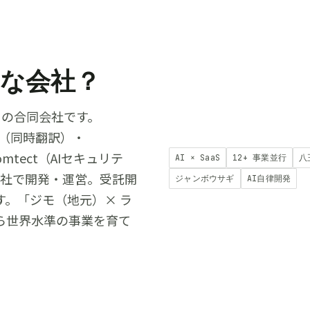
な会社？
目の合同会社です。
ngo（同時翻訳）・
omtect（AIセキュリテ
AI × SaaS
12+ 事業並行
八
業を自社で開発・運営。受託開
ジャンボウサギ
AI自律開発
。「ジモ（地元）× ラ
ら世界水準の事業を育て