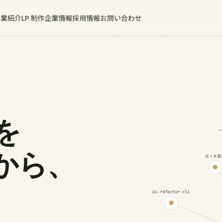
事業紹介
LP 制作
企業情報
採用情報
お問い合わせ
を
から、
佐々木運
ai-refactor-cli